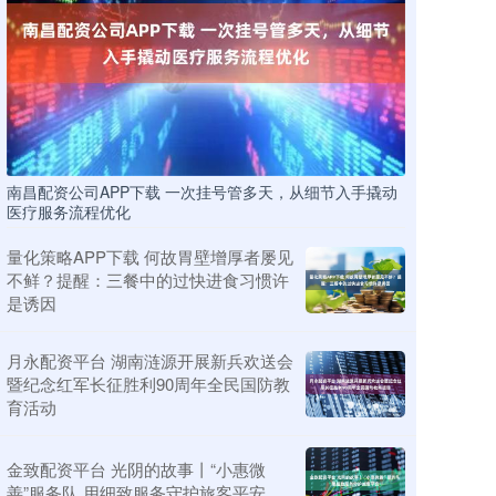
南昌配资公司APP下载 一次挂号管多天，从细节入手撬动
医疗服务流程优化
量化策略APP下载 何故胃壁增厚者屡见
不鲜？提醒：三餐中的过快进食习惯许
是诱因
月永配资平台 湖南涟源开展新兵欢送会
暨纪念红军长征胜利90周年全民国防教
育活动
金致配资平台 光阴的故事丨“小惠微
善”服务队 用细致服务守护旅客平安