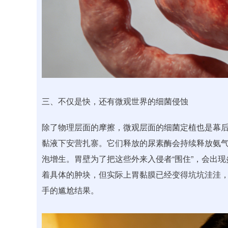
三、不仅是快，还有微观世界的细菌侵蚀
除了物理层面的摩擦，微观层面的细菌定植也是幕
黏液下安营扎寨。它们释放的尿素酶会持续释放氨
泡增生。胃壁为了把这些外来入侵者“围住”，会出
着具体的肿块，但实际上胃黏膜已经变得坑坑洼洼
手的尴尬结果。