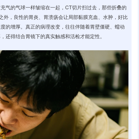
充气的气球一样皱缩在一起，CT切片扫过去，那些折叠的
此之外，良性的胃炎、胃溃疡会让局部黏膜充血、水肿，好比
程度的增厚。真正的病理改变，往往伴随着胃壁僵硬、蠕动
率，还得结合胃镜下的真实触感和活检才能定性。