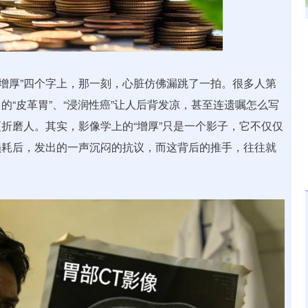
北证50
1130.48
45.43
0.98%
7.61
壁增厚”四个字上，那一刻，心脏仿佛漏跳了一拍。很多人第
“皮革胃”、“浸润性癌”让人后背发凉，甚至连遗嘱怎么写
折磨人。其实，影像学上的“增厚”只是一个影子，它不仅仅
损耗后，发出的一声沉闷的抗议，而这背后的推手，往往就