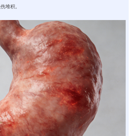
损伤堆积。