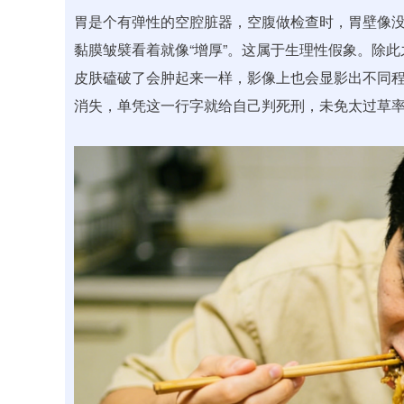
胃是个有弹性的空腔脏器，空腹做检查时，胃壁像没
黏膜皱襞看着就像“增厚”。这属于生理性假象。除
皮肤磕破了会肿起来一样，影像上也会显影出不同
消失，单凭这一行字就给自己判死刑，未免太过草