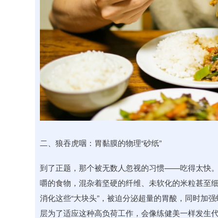
二、狼吞虎咽：胃黏膜的物理“砂纸”
到了正题，那个被无数人忽视的习惯——吃得太快
嚼的食物，混杂着坚硬的纤维、未软化的米粒甚至
消化这些“大块头”，被迫分泌超量的胃酸，同时加
层为了适应这种高负荷工作，会像练健美一样发生代