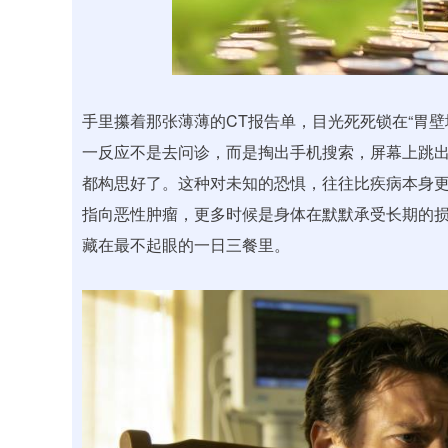
346.01
沪深300
4696.74
235.89
1.67%
手里攥着那张薄薄的CT报告单，目光死死锁在“胃
一反应不是去问诊，而是掏出手机搜索，屏幕上跳出的
都构思好了。这种对未知的恐惧，往往比疾病本身更
指向恶性肿瘤，更多时候是身体在默默承受长期的
藏在最不起眼的一日三餐里。