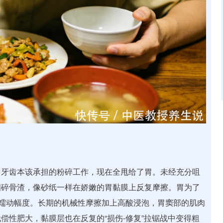
。牙齿本该承担的粉碎工作，现在全甩给了胃。未经充分咀
细碎骨渣，像砂纸一样在娇嫩的胃黏膜上反复摩擦。胃为了
强蠕动幅度。长期的机械性摩擦加上高酸浸泡，胃窦部的肌肉
偿性肥大，黏膜层也在反复的“损伤-修复”拉锯战中变得粗